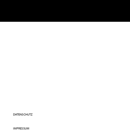
TRO
MISSION
LEISTUNGEN
ÜBER MICH
REFE
DATENSCHUTZ
IMPRESSUM