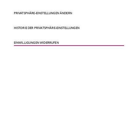
PRIVATSPHÄRE-EINSTELLUNGEN ÄNDERN
HISTORIE DER PRIVATSPHÄRE-EINSTELLUNGEN
EINWILLIGUNGEN WIDERRUFEN